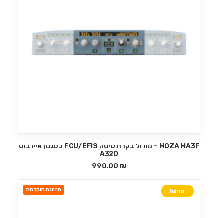
MOZA MA3F – מודול בקרת טיסה FCU/EFIS בסגנון איירבוס
הוספה לסל
A320
990.00
₪
הזמנה מוקדמת
חדש!