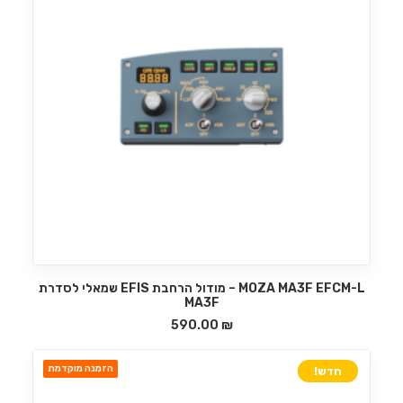
MOZA MA3F EFCM-L – מודול הרחבת EFIS שמאלי לסדרת
הוספה לסל
MA3F
590.00
₪
הזמנה מוקדמת
חדש!