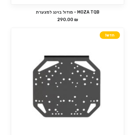
MOZA TQB – מודול בוינג למצערת
הוספה לסל
290.00
₪
חדש!