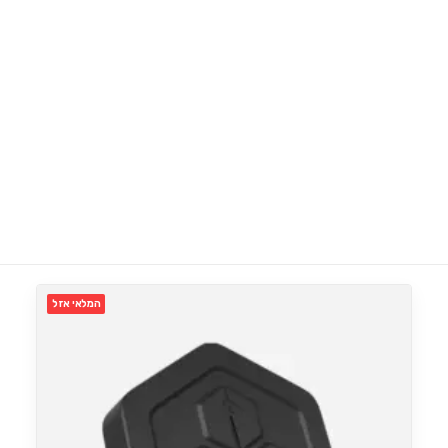
מימוש אחריות Moza Racing
הוראות הרכבה SimPole
Search
Login / Register
Cart
Honeycomb Throttle for Airbus – ערכת מצערת
מידע נוסף
לסימולטורי טיסה
המלאי אזל