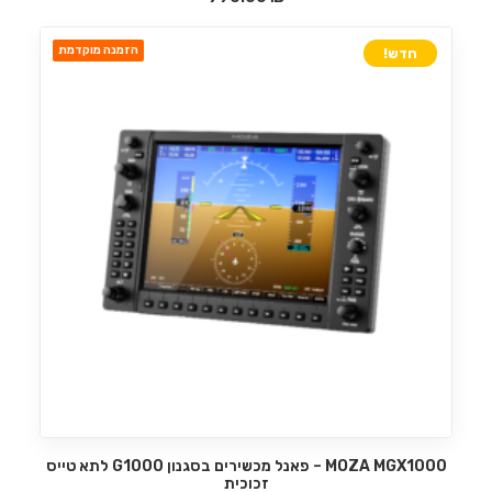
הזמנה מוקדמת
חדש!
MOZA MGX1000 – פאנל מכשירים בסגנון G1000 לתא טייס
הוספה לסל
זכוכית