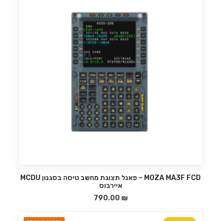
MOZA MA3F FCD – פאנל תצוגת מחשב טיסה בסגנון MCDU
הוספה לסל
איירבוס
790.00
₪