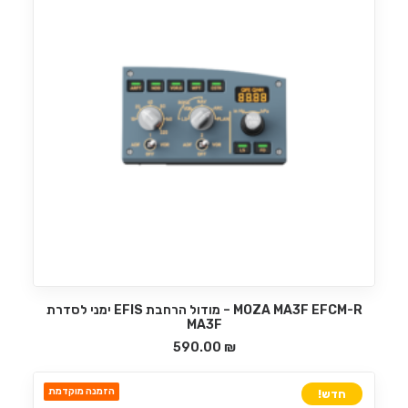
MOZA MA3F EFCM-R – מודול הרחבת EFIS ימני לסדרת
הוספה לסל
MA3F
590.00
₪
הזמנה מוקדמת
חדש!