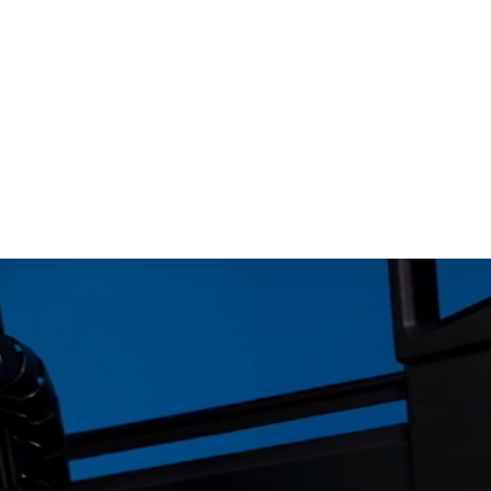
Flight
י