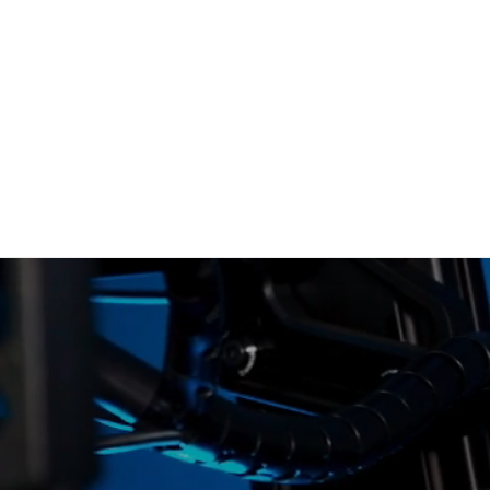
מדריך מודים ו
Content Manager
בואנים של המותגים המובילים בעולם בתחום המחשוב והסימולטורים
נהיגת מסלול
Drift King – נהיגת
דריפטים