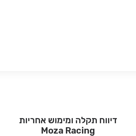
מדריך מודים ו
Content Manager
נהיגת מסלול
Drift King – נהיגת
דריפטים
דיווח תקלה ומימוש אחריות
Moza Racing