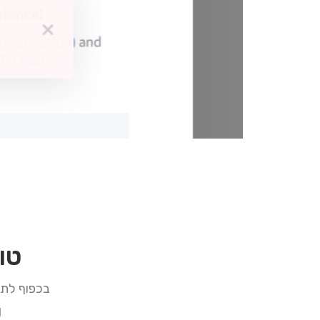
טופ
ng