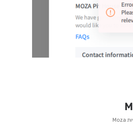
בכפוף לתנאי האחריות המוסכמים, יש לעיין בטופס אחריות ולפעול לפי הנחיות Moza