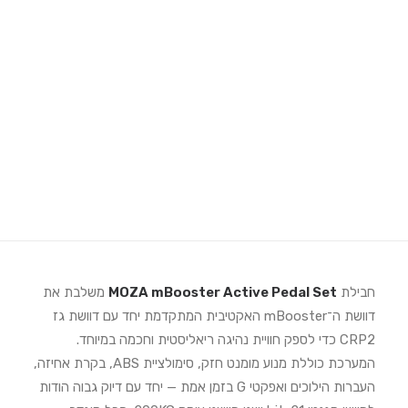
מימוש אחריות Moza Racing
קישור לאחריות (עד שנתיים)
הוראות הרכבה SimPole
Search
תיאור המוצר
Login / Register
Cart
חבילת
MOZA mBooster Active Pedal Set
משלבת את
דוושת ה־mBooster האקטיבית המתקדמת יחד עם דוושת גז
CRP2 כדי לספק חוויית נהיגה ריאליסטית וחכמה במיוחד.
המערכת כוללת מנוע מומנט חזק, סימולציית ABS, בקרת אחיזה,
העברות הילוכים ואפקטי G בזמן אמת — יחד עם דיוק גבוה הודות