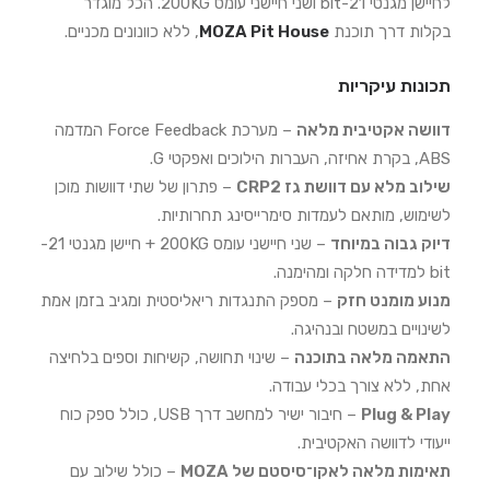
לחיישן מגנטי 21-bit ושני חיישני עומס 200KG. הכל מוגדר
בקלות דרך תוכנת
MOZA Pit House
, ללא כוונונים מכניים.
תכונות עיקריות
דוושה אקטיבית מלאה
– מערכת Force Feedback המדמה
ABS, בקרת אחיזה, העברות הילוכים ואפקטי G.
שילוב מלא עם דוושת גז CRP2
– פתרון של שתי דוושות מוכן
לשימוש, מותאם לעמדות סימרייסינג תחרותיות.
דיוק גבוה במיוחד
– שני חיישני עומס 200KG + חיישן מגנטי 21-
bit למדידה חלקה ומהימנה.
מנוע מומנט חזק
– מספק התנגדות ריאליסטית ומגיב בזמן אמת
לשינויים במשטח ובנהיגה.
התאמה מלאה בתוכנה
– שינוי תחושה, קשיחות וספים בלחיצה
אחת, ללא צורך בכלי עבודה.
Plug & Play
– חיבור ישיר למחשב דרך USB, כולל ספק כוח
ייעודי לדוושה האקטיבית.
תאימות מלאה לאקו־סיסטם של MOZA
– כולל שילוב עם