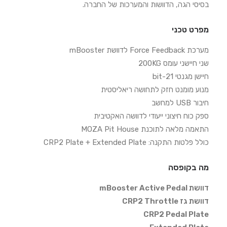
בסיסי הגה, הדוושות והמערכות של החברה.
מפרט טכני
מערכת Force Feedback לדוושת mBooster
שני חיישני עומס 200KG
חיישן מגנטי 21-bit
מנוע מומנט חזק לתחושה ריאליסטית
חיבור USB למחשב
ספק כוח חיצוני ייעודי לדוושה האקטיבית
התאמה מלאה לתוכנת MOZA Pit House
כולל פלטות התקנה: CRP2 Plate + Extended Plate
מה בקופסה
דוושת mBooster Active Pedal
דוושת גז CRP2 Throttle
CRP2 Pedal Plate