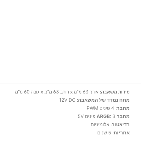
מימוש אחריות Moza Racing
הוראות הרכבה SimPole
ה-
Frozen Infinity 360 WHITE
של Thermalright היא
מערכת קירור מים מתקדמת למעבדים, המשלבת ביצועים גבוהים
עם עיצוב אלגנטי בצבע לבן.
תאימות:
Search
Intel:
LGA115X/1200/1700/1851/2011/2066
AMD:
AM4/AM5
Login / Register
Cart
מפרט טכני:
מידות משאבה:
אורך 63 מ”מ x רוחב 63 מ”מ x גובה 60 מ”מ
מתח נמדד של המשאבה:
12V DC
מחבר:
4 פינים PWM
מחבר ARGB:
3 פינים 5V
רדיאטור:
אלומיניום
אחריות:
5 שנים