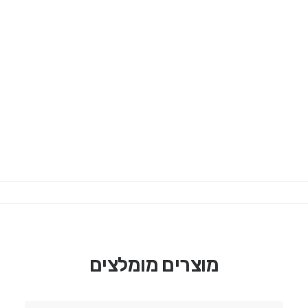
בשיקולים של פרקטיקה ונראות
מימוש אחריות Moza Racing
הוראות הרכבה SimPole
משקל נשיאה: 50k כל גלגל
נעילת הגלגלים
סט ארבעה גלגלים
פלדה
Search
קוטר 40mm
בורג 8mm
אורך 25mm
Login / Register
Cart
מוצרים מומלצים