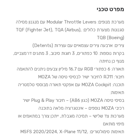
מפרט טכני
מערכת מנופים: Modular Throttle Levers עם מנגנון מסילה
סגנונות מצערת כלולים: TQF (Fighter Jet), TQA (Airbus),
TQB (Boeing)
צירים: ארבעה צירים עצמאיים עם עצירות (Detents)
בקרות נוספות: 10 כפתורים, 3 חוגות סיבוב, 3 מתגים דו־מצביים,
מנוף כן נחיתה
תאורה: 6 כפתורי RGB עם 16.7 מיליון צבעים ניתנים להתאמה
חיבור: RJ11 לחיבור ישיר לבסיסי טיסה של MOZA
תוכנה: MOZA Cockpit עם אפקטי תאורה מבוססי טלמטריה
תאימות:
בסיסי טיסה MOZA (כגון AB6) – חיבור Plug & Play ישיר
רכיבי MOZA נוספים – אינטגרציה מלאה בתוכנה
מערכות צד שלישי – תמיכה מוגבלת, ייתכן צורך במתאמים או
מיפוי מותאם
תאימות סימולטורים: MSFS 2020/2024, X-Plane 11/12,