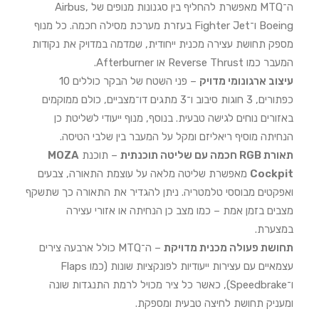
ה־MTQ מאפשרת להחליף בין סגנונות מנופים של Airbus,
Boeing ו־Fighter Jet בעזרת מערכת מסילה חכמה. כל מנוף
מספק תחושת עצירה מכנית ייחודית, שמדמה במדויק את נקודות
המעבר כמו Reverse Thrust או Afterburner.
עיצוב ארגונומי מדויק
– פני השטח של הבקר כוללים 10
כפתורים, 3 חוגות סיבוב ו־3 מתגים דו־מצביים, כולם ממוקמים
באזורים נוחים לגישה טבעית. בנוסף, מנוף ייעודי לשליטת כן
הנחיתה מוסיף ריאליזם ומקל על המעבר בין שלבי הטיסה.
תאורת RGB חכמה עם שליטה תוכנתית
– תוכנת
MOZA
Cockpit
מאפשרת שליטה מלאה על עוצמת התאורה, צבעים
ואפקטים מבוססי טלמטריה. ניתן להגדיר את התאורה כך שתשקף
מצבים בזמן אמת – כמו מצב כן הנחיתה או אזורי עצירה
במצערת.
תחושת פעולה מכנית מדויקת
– ה־MTQ כולל ארבעה צירים
עצמאיים עם עצירות ייעודיות לפונקציות שונות (כמו Flaps
ו־Speedbrake), כאשר כל ציר מכויל לרמת התנגדות שונה
ומעניק תחושת לחיצה טבעית ומספקת.