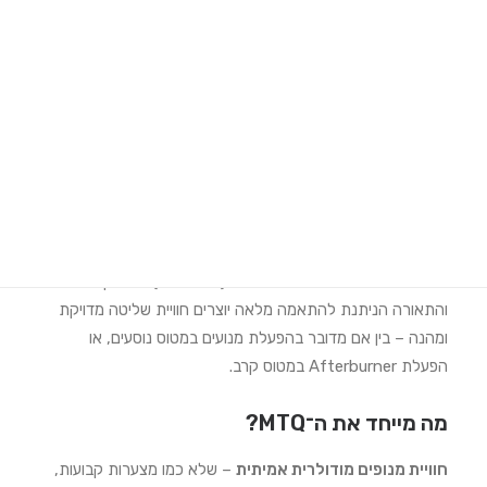
מימוש אחריות Moza Racing
הוראות הרכבה SimPole
MOZA MTQ Throttle Panel
היא מערכת מצערת מודולרית
מתקדמת, המיועדת לטייסי סימולציה המחפשים תחושת שליטה
Search
מכנית ומגע אמיתי בכל תנועה.
הודות למערכת מנופים מודולרית ולפריסת שליטה חכמה, היא
Login / Register
הופכת כל סביבת סימולציה לתחושת קוקפיט אמיתית.
Cart
המבנה המתכתי האיכותי, העצירות (Detents) המדויקות
והתאורה הניתנת להתאמה מלאה יוצרים חוויית שליטה מדויקת
ומהנה – בין אם מדובר בהפעלת מנועים במטוס נוסעים, או
הפעלת Afterburner במטוס קרב.
מה מייחד את ה־MTQ?
חוויית מנופים מודולרית אמיתית
– שלא כמו מצערות קבועות,