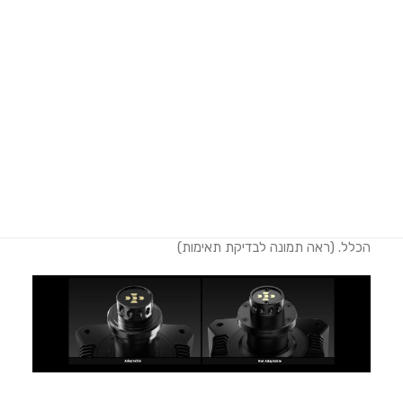
מימוש אחריות Moza Racing
הוראות הרכבה SimPole
תיאור המוצר
Search
גירסה מחודש ומשופרת של מוט הארכה של חברת מוזה.
Login / Register
המוט החדש מגיע באורך של 15 סנטימטר ועם מנגנון שחרור מהיר
Cart
לחיבור קל לכל בסיסי ההגה החדשים של מוזה ללא יוצא מן
הכלל. (ראה תמונה לבדיקת תאימות)