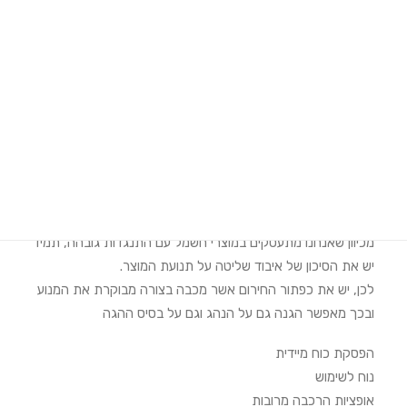
מימוש אחריות Moza Racing
הוראות הרכבה SimPole
תיאור המוצר
Search
לחצן החירום נועד לאלו שמעוניינים להקפיד לנהוג בעוצמות
Login / Register
הגבוהות.
Cart
מכיוון שאנחנו מתעסקים במוצרי חשמל עם התנגדות גובהה, תמיד
יש את הסיכון של איבוד שליטה על תנועת המוצר.
לכן, יש את כפתור החירום אשר מכבה בצורה מבוקרת את המנוע
ובכך מאפשר הגנה גם על הנהג וגם על בסיס ההגה
הפסקת כוח מיידית
נוח לשימוש
אופציות הרכבה מרובות