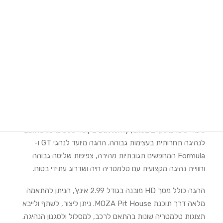
מימוש אחריות Moza Racing
הוראות הרכבה SimPole
תיאור המוצר
Search
תיאור מוצר
Login / Register
Cart
ה־KS Pro Steering Wheel של
MOZA Racing
הוא הגה
סימרייסינג מתקדם בסגנון Butterfly בקוטר 300 מ״מ, שתוכנן
לנהיגה תחרותית בעצימות גבוהה. ההגה מיועד לנהגי GT ו-
Formula המחפשים תגובתיות מהירה, צפיפות שליטה גבוהה
וחוויית נהיגה מקצועית עם טלמטריה חיה ושדרוג עתידי בטוח.
ההגה כולל מסך HD מובנה בגודל 2.99 אינץ’, הניתן להתאמה
מלאה דרך תוכנת MOZA Pit House. ניתן ליצור, לשתף ולייבא
תצוגות טלמטריה שונות בהתאם לרכב, למסלול ולסגנון הנהיגה.