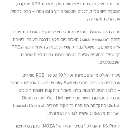
סביבת המידע מועצמת באמצעות מערך תאורת RGB מתקדם,
המספק חיווי סל״ד, דגלים וסטטוס מירוץ בזמן אמת – מבלי להסיח
את הדעת מהנהיגה.
מבנה ההגה משלב חומרים מחוזקי סיבי פחמן יחד עם ליבת פלדה
חזקה ו־Quick Release מאלומיניום מלא בדרגת תעופה, ליצירת
איזון מושלם בין משקל נמוך לקשיחות גבוהה. האחיזה עשויה TPE
רך ועמיד, המעניק שליטה בטוחה ונוחות גם במקצים ארוכים
ואינטנסיביים.
מערך הקלט מרשים במיוחד וכולל 10 כפתורי RGB מוארים,
אנקודרים סיבוביים, מתגי Funky Switch ודוושות אחוריות נוספות
– כולם ניתנים לתכנות מלא. מאחור מותקנות דוושות הילוכים
מגנטיות מקרבון מחושל עם חיישני Hall, כולל מערכת Dual
Clutch מתקדמת התומכת בזינוקים מהירים, Launch Control
והגדרות מותאמות אישית לנהיגה תחרותית.
ה־KS Pro תואם לכל בסיסי ההיגוי של MOZA, וניתן גם לחיבור