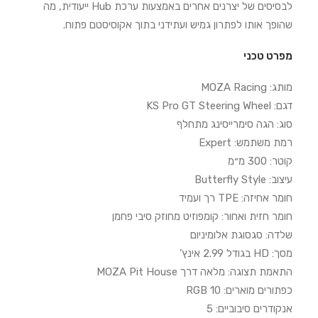
לבסיסים של יצרנים אחרים באמצעות ערכת Hub ייעודית, מה
שהופך אותו לפתרון גמיש ועתידני בתוך אקוסיסטם פתוח.
מפרט טכני
מותג: MOZA Racing
דגם: KS Pro GT Steering Wheel
סוג: הגה סימרייסינג מתחלף
רמת משתמש: Expert
קוטר: 300 מ״מ
עיצוב: Butterfly Style
חומר אחיזה: TPE רך ועמיד
חומר חזית ואחור: קומפוזיט מחוזק סיבי פחמן
שלדה: סגסוגת אלומיניום
מסך: HD בגודל 2.99 אינץ’
התאמת תצוגה: מלאה דרך MOZA Pit House
כפתורים מוארים: 10 RGB
אנקודרים סיבוביים: 5