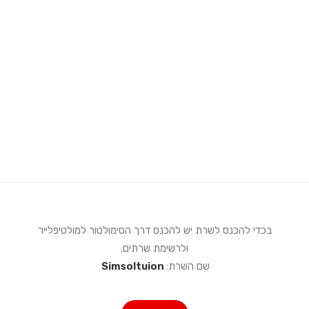
מימוש אחריות Moza Racing
הוראות הרכבה SimPole
Search
Login / Register
Cart
בכדי להכנס לשרת יש להכנס דרך הסימולטור למולטיפלייר
ולרשימת שרתים.
שם השרת:
Simsoltuion