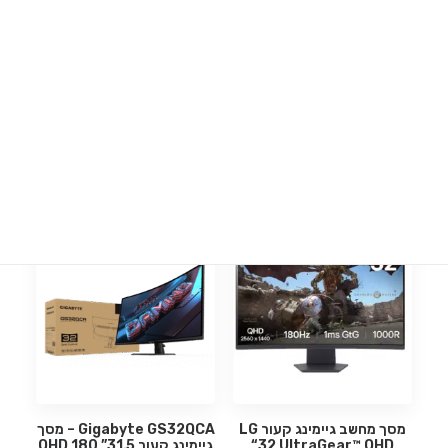
מימוש אחריות Moza Racing
הוראות הרכבה SimPole
Search
מידע נוסף
מידע נוסף
מסך ״32 קעור Gigabyte 2K
מסך ״32 קעור Gigabyte 2K
דגם G32QC
דגם M32QC
1,649.00
₪
1,699.00
₪
Login / Register
Cart
הוספה לסל
הוספה לסל
מסך מחשב גיימינג קעור LG
Gigabyte GS32QCA – מסך
“32 UltraGear™ QHD
גיימינג קעור 31.5” QHD 180