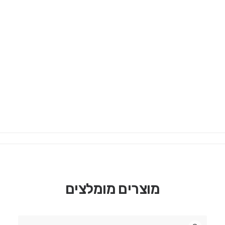
מימוש אחריות Moza Racing
תיאור המוצר
הוראות הרכבה SimPole
חגורות סימפול, ממש כמו רכב אמיתי ומתאימות להגדלת
Search
האימרציה בנהיגה ובמיוחד לנהגים המעוניינים בפלטפורמות
תנועה לסימולטור
לרבות Qubic System.
Login / Register
Cart
מוצרים מומלצים